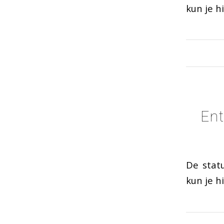
kun je h
Ent
De stat
kun je h