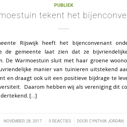
PUBLIEK
oestuin tekent het bijenconv
ente Rijswijk heeft het bijenconvenant ond
 de gemeente laat zien dat ze bijvriendelijke
n. De Warmoestuin sluit met haar groene woon
uvriendelijke manier van tuinieren uitstekend a
t en draagt ook uit een positieve bijdrage te le
versiteit. Daarom hebben wij als vereniging dit 
dertekend. […]
/
/
NOVEMBER 28, 2017
0 REACTIES
DOOR
CYNTHIA JORDAN