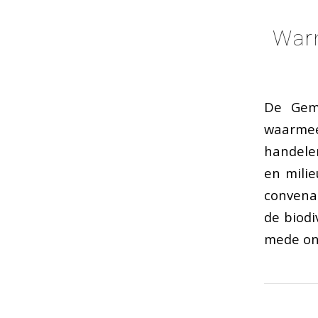
Warm
De Geme
waarmee
handele
en milie
convenan
de biodi
mede on