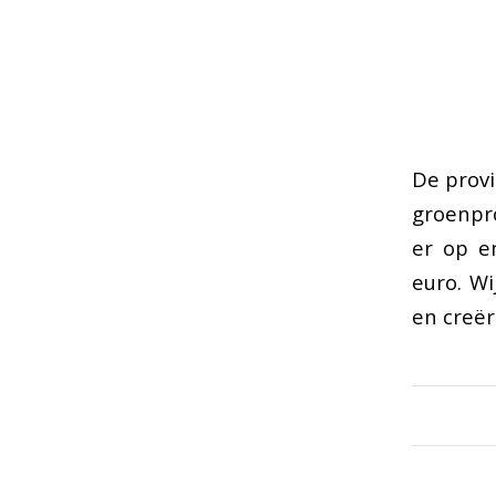
De provi
groenpr
er op e
euro. W
en creër