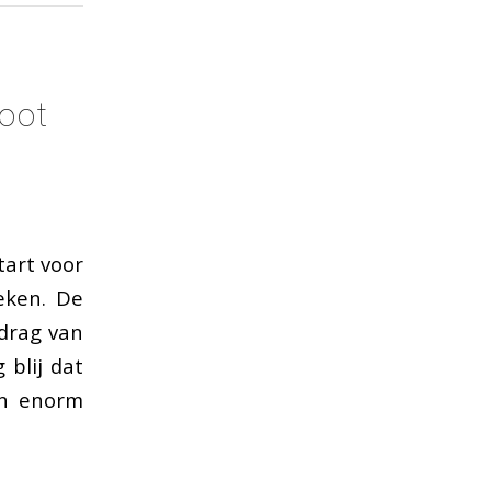
oot
art voor
eken. De
edrag van
 blij dat
en enorm