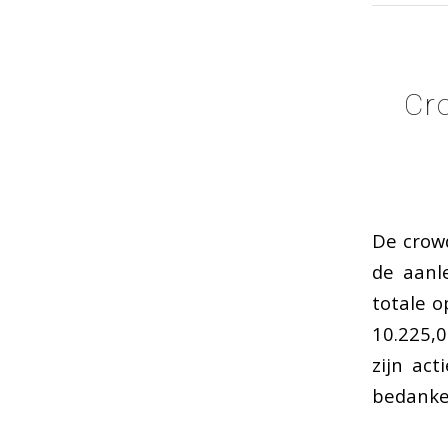
Cr
De crow
de aanl
totale o
10.225,0
zijn ac
bedanken