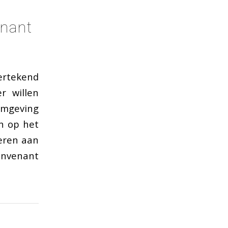
enant
ertekend
r willen
omgeving
an op het
veren aan
convenant