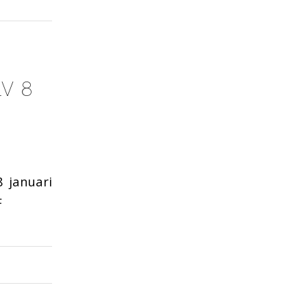
LV 8
 januari
F