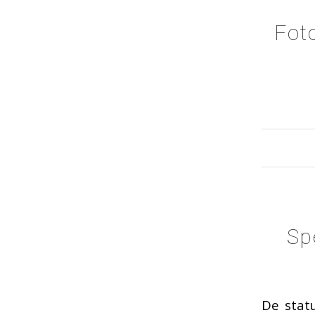
Fot
Sp
De stat