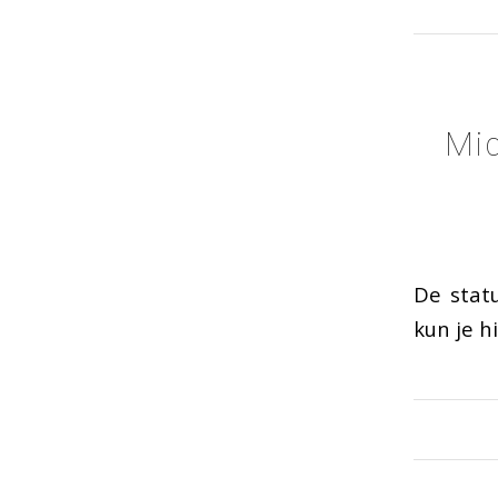
Mid
De stat
kun je 