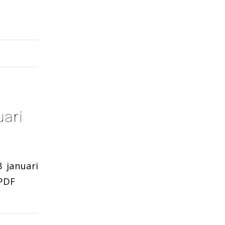
uari
 januari
.PDF