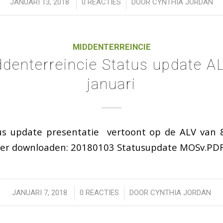
/
/
JANUARI 13, 2018
0 REACTIES
DOOR
CYNTHIA JORDAN
MIDDENTERREINCIE
denterreincie Status update A
januari
us update presentatie vertoont op de ALV van 8
hier downloaden: 20180103 Statusupdate MOSv.PD
/
/
JANUARI 7, 2018
0 REACTIES
DOOR
CYNTHIA JORDAN