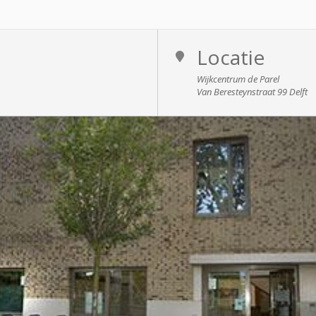
Locatie
Wijkcentrum de Parel
Van Beresteynstraat 99 Delft